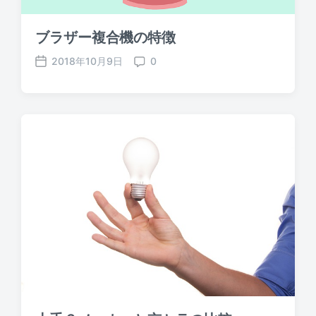
ブラザー複合機の特徴
2018年10月9日
0
P
C
o
o
s
m
t
m
d
e
a
n
t
t
e
s