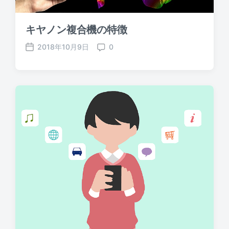
キヤノン複合機の特徴
2018年10月9日
0
P
C
o
o
s
m
t
m
d
e
a
n
t
t
e
s