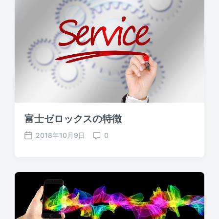
富士ゼロックスの特徴
2018年10月9日
0
P
C
o
o
s
m
t
m
d
e
a
n
t
t
e
s