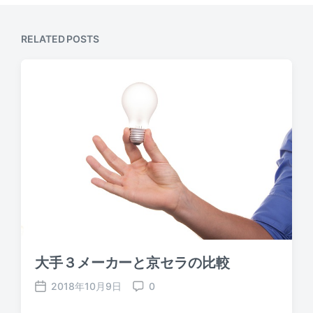
RELATED POSTS
大手３メーカーと京セラの比較
2018年10月9日
0
P
C
o
o