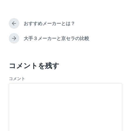
P
s
o
t
s
d
t
a
おすすめメーカーとは？
e
t
d
e
i
大手３メーカーと京セラの比較
n
コメントを残す
コメント