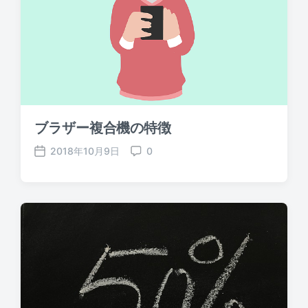
ブラザー複合機の特徴
2018年10月9日
0
P
C
o
o
s
m
t
m
d
e
a
n
t
t
e
s