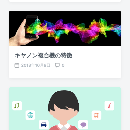
s
m
t
m
d
e
a
n
t
t
e
s
キヤノン複合機の特徴
2018年10月9日
0
P
C
o
o
s
m
t
m
d
e
a
n
t
t
e
s