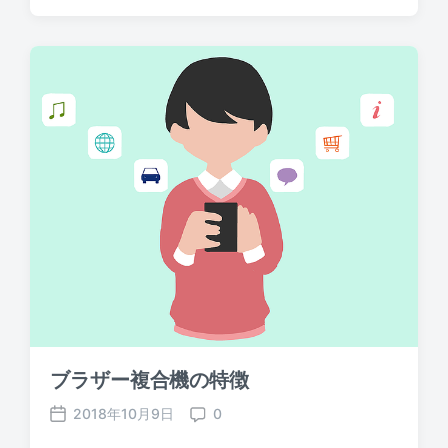
o
o
s
m
t
m
d
e
a
n
t
t
e
s
ブラザー複合機の特徴
2018年10月9日
0
P
C
o
o