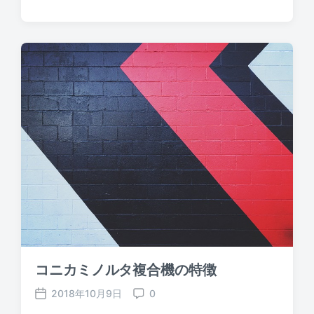
o
o
s
m
t
m
d
e
a
n
t
t
e
s
コニカミノルタ複合機の特徴
2018年10月9日
0
P
C