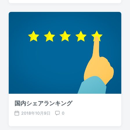
s
m
t
m
d
e
a
n
t
t
e
s
国内シェアランキング
2018年10月9日
0
P
C
o
o
s
m